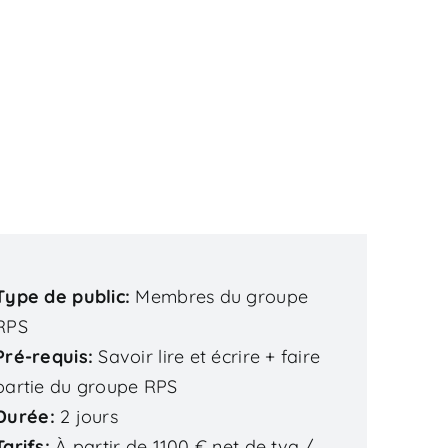
Type de public
Membres du groupe
RPS
Pré-requis
Savoir lire et écrire + faire
partie du groupe RPS
Durée
2 jours
Tarifs
À partir de 1100 € net de tva /