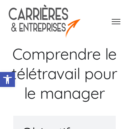
Passer
au
contenu
Comprendre le
télétravail pour
Ouvrir la barre d’outils
le manager